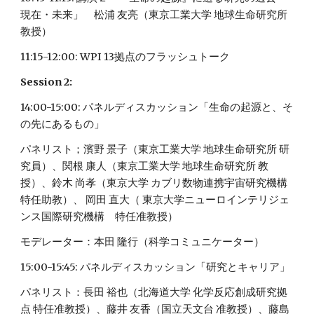
現在・未来」　松浦 友亮（東京工業大学 地球生命研究所 
教授）
11:15-12:00: WPI 13拠点のフラッシュトーク
Session 2:
14:00-15:00: パネルディスカッション「生命の起源と、そ
の先にあるもの」
パネリスト；濱野 景子（東京工業大学 地球生命研究所 研
究員）、関根 康人（東京工業大学 地球生命研究所 教
授）、鈴木 尚孝（東京大学 カブリ数物連携宇宙研究機構 
特任助教）、 岡田 直大（ 東京大学ニューロインテリジェ
ンス国際研究機構　特任准教授）
モデレーター：本田 隆行（科学コミュニケーター）
15:00-15:45: パネルディスカッション「研究とキャリア」
パネリスト：長田 裕也（北海道大学 化学反応創成研究拠
点 特任准教授）、藤井 友香（国立天文台 准教授）、藤島 