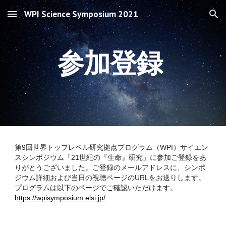
WPI Science Symposium 2021
Skip to main content
Skip to navigation
参加
登録
第9回世界トップレベル研究拠点プログラム（WPI）サイエン
スシンポジウム「21世紀の『生命』研究」に参加ご登録をあ
りがとうございました。ご登録のメールアドレスに、シンポ
ジウム詳細および当日の視聴ページのURLをお送りします。
プログラムは以下のページでご確認いただけます。
https://wpisymposium.elsi.jp/